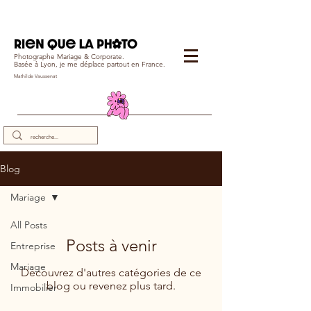
Photographe Mariage & Corporate.
Basée à Lyon, je me déplace partout en France.
Mathilde Vaussenat
Blog
Mariage
All Posts
Posts à venir
Entreprise
Mariage
Découvrez d'autres catégories de ce
blog ou revenez plus tard.
Immobilier