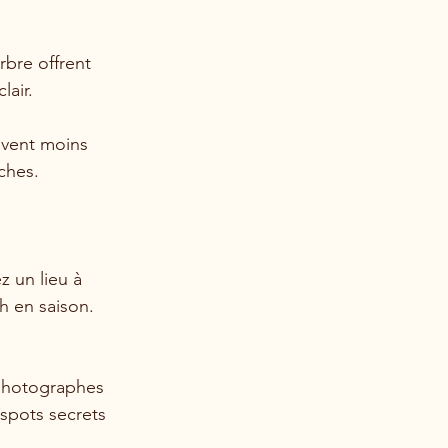
rbre offrent 
lair.
uvent moins 
ches.
z un lieu à 
h en saison. 
 photographes 
 spots secrets 