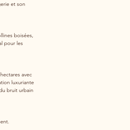
erie et son 
llines boisées, 
l pour les 
'hectares avec 
tion luxuriante 
du bruit urbain 
ment.