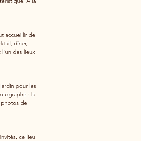
éristique. À la 
 accueillir de 
ail, dîner, 
 l'un des lieux 
ardin pour les 
otographe : la 
s photos de 
vités, ce lieu 