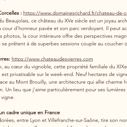
orcelles : 
https://www.domainesrichard.fr/chateau-de-c
u Beaujolais, ce château du XVe siècle est un joyau arch
a cour d'honneur pavée et son parc verdoyant. Il peut acc
s photos, la cour intérieure offre des perspectives magni
 se prêtent à de superbes sessions couple au coucher du
rres: 
https://www.chateaudesvierres.com
, au cœur du vignoble, cette propriété familiale du XIXe 
est privatisable sur le week-end. Neuf hectares de vign
ce au Mont Brouilly, une architecture qui allie charme hi
. Un lieu que j'aime particulièrement pour ses lumières 
 vigne.
 un cadre unique en France
dorées, entre Lyon et Villefranche-sur-Saône, tire son no