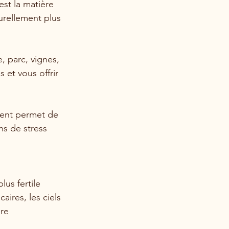
est la matière 
urellement plus 
e, parc, vignes, 
 et vous offrir 
ment permet de 
ns de stress 
us fertile 
ires, les ciels 
re 