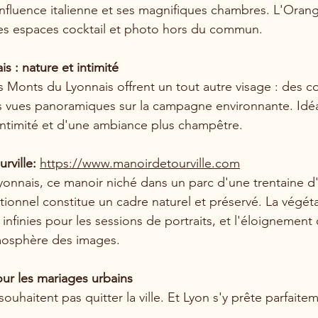
nfluence italienne et ses magnifiques chambres. L'Orang
des espaces cocktail et photo hors du commun.
s : nature et intimité
s Monts du Lyonnais offrent un tout autre visage : des co
s vues panoramiques sur la campagne environnante. Idéa
intimité et d'une ambiance plus champêtre.
rville: 
https://www.manoirdetourville.com
onnais, ce manoir niché dans un parc d'une trentaine d
ionnel constitue un cadre naturel et préservé. La végéta
s infinies pour les sessions de portraits, et l'éloignement 
tmosphère des images.
our les mariages urbains
ouhaitent pas quitter la ville. Et Lyon s'y prête parfaite