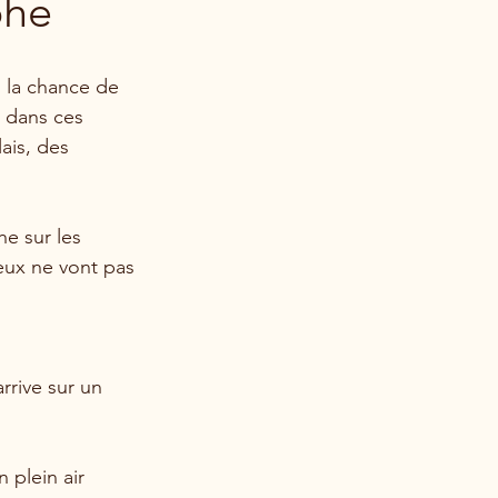
phe
u la chance de 
 dans ces 
ais, des 
e sur les 
eux ne vont pas 
rrive sur un 
 plein air 