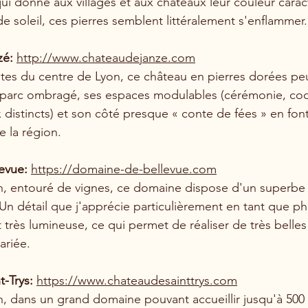
ui donne aux villages et aux châteaux leur couleur caract
e soleil, ces pierres semblent littéralement s'enflammer.
é: 
http://www.chateaudejanze.com
es du centre de Lyon, ce château en pierres dorées peut
n parc ombragé, ses espaces modulables (cérémonie, cockt
 distincts) et son côté presque « conte de fées » en font
 la région.
evue: 
https://domaine-de-bellevue.com
, entouré de vignes, ce domaine dispose d'un superbe j
Un détail que j'apprécie particulièrement en tant que ph
 très lumineuse, ce qui permet de réaliser de très belle
ariée.
-Trys: 
https://www.chateaudesainttrys.com
, dans un grand domaine pouvant accueillir jusqu'à 500 in