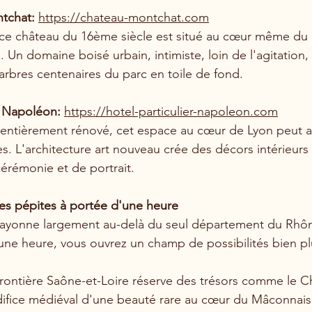
tchat: 
https://chateau-montchat.com
ce château du 16ème siècle est situé au cœur même du 
 Un domaine boisé urbain, intimiste, loin de l'agitation,
arbres centenaires du parc en toile de fond.
r Napoléon: 
https://hotel-particulier-napoleon.com
 entièrement rénové, cet espace au cœur de Lyon peut ac
s. L'architecture art nouveau crée des décors intérieur
érémonie et de portrait.
es pépites à portée d'une heure
 rayonne largement au-delà du seul département du Rhôn
une heure, vous ouvrez un champ de possibilités bien pl
 frontière Saône-et-Loire réserve des trésors comme le 
difice médiéval d'une beauté rare au cœur du Mâconnais 