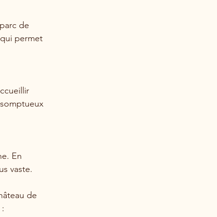
parc de 
 qui permet 
cueillir 
s somptueux 
e. En 
us vaste.
Château de 
: 